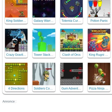
King Soldiers 2
Galaxy Warriors
Totemia Cursed Marbles
Potion Panic
Crazy Gravity Space
Tower Stack Slip
Clash of Orcs
King Rugni Tower Defense
4 Directions
Soldiers Combat
Gum Adventures
Pizza Ninja Mania