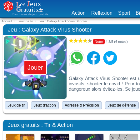
Action
Reflexion
Sport
Bi
Des tonnes de jeux gratuits
Accueil
Jeux de tir
Jeu : Galaxy Attack Virus Shooter
Jeu : Galaxy Attack Virus Shooter
Noter
4.3/5 (6 notes)
Jouer
Galaxy Attack Virus Shooter est un
invasifs, shooter le covid ! Pour 
dangereux alors évitez-les. Se joue
Jeux de tir
Jeux d'action
Adresse & Précision
Jeux de défense
Jeux gratuits : Tir & Action