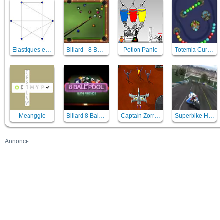
Elastiques en folie
Billard - 8 Ball Billiards Classic
Potion Panic
Totemia Cursed Marbles
Meanggle
Billard 8 Ball pool with friends
Captain Zorro - sauver mars
Superbike Hero