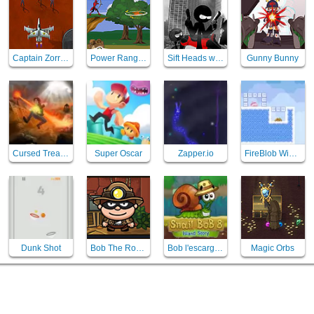
Captain Zorro - sauver mars
Power Rangers Samurai Bow
Sift Heads world - Act 3
Gunny Bunny
Cursed Treasure
Super Oscar
Zapper.io
FireBlob Winter
Dunk Shot
Bob The Robber 5 Temple Adventure
Bob l'escargot 8
Magic Orbs