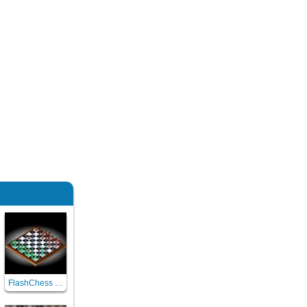
FlashChess (échecs 3D)