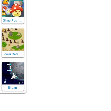
Slime Rush TD 2
Tower Defense
Eridani