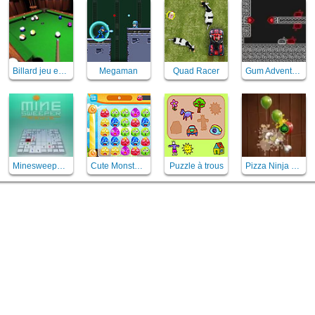
Billard jeu en 3D
Megaman
Quad Racer
Gum Adventures
Minesweeper Mania
Cute Monster Bond
Puzzle à trous
Pizza Ninja Mania