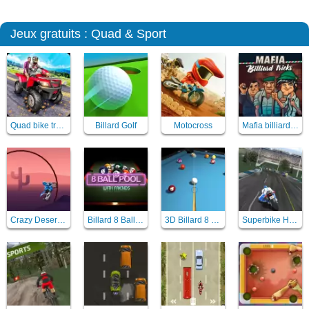
Jeux gratuits : Quad & Sport
Quad bike traffic racing mania
Billard Golf
Motocross
Mafia billiard tricks - billard
Crazy Desert Moto
Billard 8 Ball pool with friends
3D Billard 8 ball pool
Superbike Hero