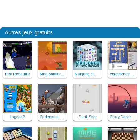
Autres jeux gratuits
Red ReShuffle
King Soldiers 2
Mahjong dimensions 3D
Acrostiches & Acroscore
LagoonB
Codename Gordon
Dunk Shot
Crazy Desert Moto