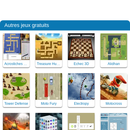
Autres jeux gratuits
Acrostiches & Acroscore
Treasure Hunt Neon
Echec 3D
Alidhan
Tower Defense
Moto Fury
Electropy
Motocross