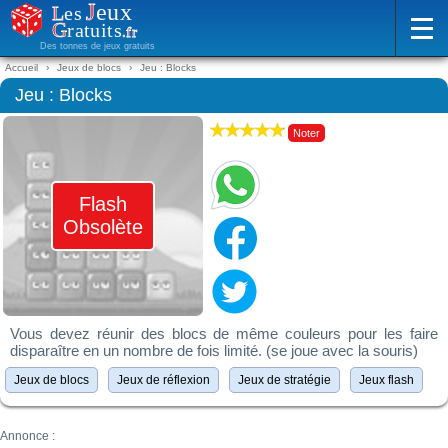
Des tonnes de jeux gratuits
Accueil
Jeux de blocs
Jeu : Blocks
Jeu : Blocks
Noter
Flash
Obsolète
Vous devez réunir des blocs de même couleurs pour les faire
disparaître en un nombre de fois limité. (se joue avec la souris)
Jeux de blocs
Jeux de réflexion
Jeux de stratégie
Jeux flash