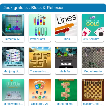
Jeux gratuits : Blocs & Réflexion
Elemental Magic Puzzle
Water Sort Puzzle
Lines
365 Solitaire Gold
Mahjong dimensions 3D
Treasure Hunt Neon
Math Farm
Megachess.io
Minesweeper Mania
Solitaire 0-21
Mahjong Master 2
Master Chess (Echec)