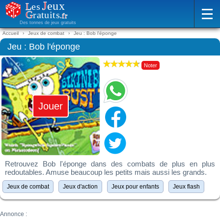
Des tonnes de jeux gratuits
Accueil
Jeux de combat
Jeu : Bob l'éponge
Jeu : Bob l'éponge
Noter
Jouer
Retrouvez Bob l'éponge dans des combats de plus en plus
redoutables. Amuse beaucoup les petits mais aussi les grands.
Jeux de combat
Jeux d'action
Jeux pour enfants
Jeux flash