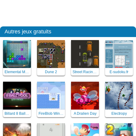
Autres jeux gratuits
Elemental Magic Puzzle
Dune 2
Street Racing Mania
E-sudoku.fr
Billard 8 Ball pool with friends
FireBlob Winter
A Dralien Day
Electropy