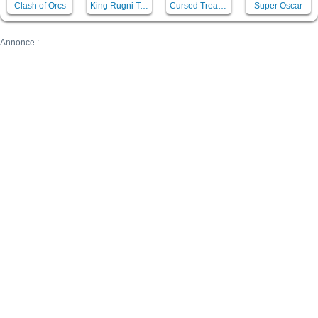
Clash of Orcs
King Rugni Tower Defense
Cursed Treasure
Super Oscar