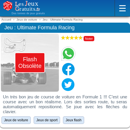
Des tonnes de jeux gratuits
Accueil
Jeux de voiture
Jeu : Ultimate Formula Racing
Jeu : Ultimate Formula Racing
Noter
Flash
Obsolète
Un très bon jeu de course de voiture en Formule 1 !!! C’est une
course avec un bon réalisme. Lors des sorties route, tu seras
automatiquement repositionné. Se joue avec les flèches du
clavier.
Jeux de voiture
Jeux de sport
Jeux flash