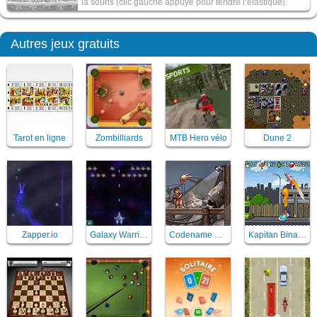
la souris (clic gauche appuyé pour tendre l’élastique).
Autres jeux gratuits
Tarot en ligne
Zombilliards
MTB Hero vélo
Dune 2
Zapper.io
Galaxy Warriors
Codename Gordon
Kapitan Binarny