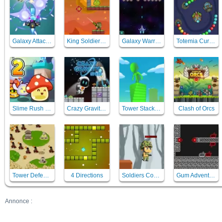
Galaxy Attack Virus Shooter
King Soldiers 2
Galaxy Warriors
Totemia Cursed Marbles
Slime Rush TD 2
Crazy Gravity Space
Tower Stack Slip
Clash of Orcs
Tower Defense
4 Directions
Soldiers Combat
Gum Adventures