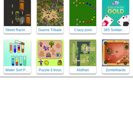
Street Racing Mania
Guerre Tribale
Crazy pool
365 Solitaire Gold
Water Sort Puzzle
Puzzle à trous
Alidhan
Zombilliards