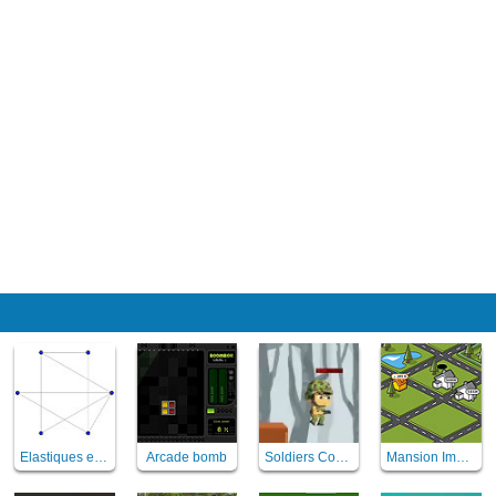
Elastiques en folie
Arcade bomb
Soldiers Combat
Mansion Impossible - immobilier