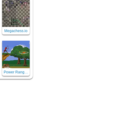
Megachess.io
Power Rangers Samurai Bow