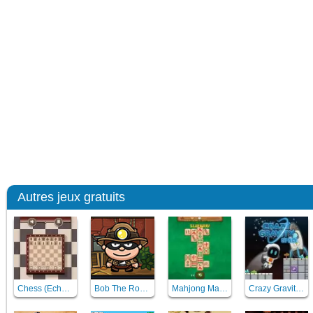
Autres jeux gratuits
Chess (Echecs)
Bob The Robber 5 Temple Adventure
Mahjong Master 2
Crazy Gravity Space