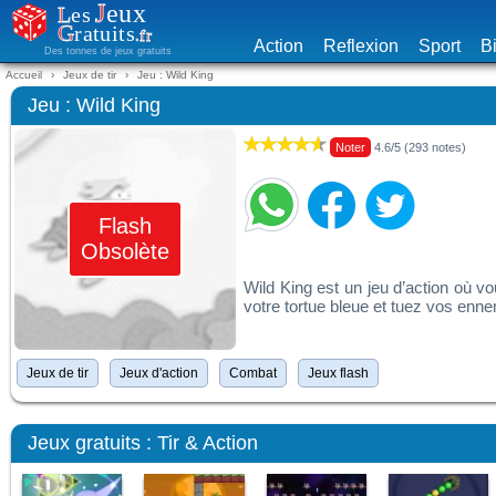
Action
Reflexion
Sport
Bi
Des tonnes de jeux gratuits
Accueil
Jeux de tir
Jeu : Wild King
Jeu : Wild King
Noter
4.6/5 (293 notes)
Flash
Obsolète
Wild King est un jeu d’action où v
votre tortue bleue et tuez vos enne
Jeux de tir
Jeux d'action
Combat
Jeux flash
Jeux gratuits : Tir & Action