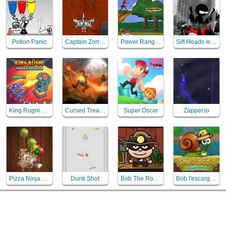
Potion Panic
Captain Zorro - sauver mars
Power Rangers Samurai Bow
Sift Heads world - Act 3
King Rugni Tower Defense
Cursed Treasure
Super Oscar
Zapper.io
Pizza Ninja Mania
Dunk Shot
Bob The Robber 5 Temple Adventure
Bob l'escargot 8