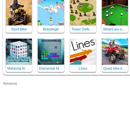
Stunt Bike
Bobsleigh
Tower Defense
Billard jeu en 3D
Mahjong dimensions 3D
Elemental Magic Puzzle
Lines
Quad bike traffic racing mania