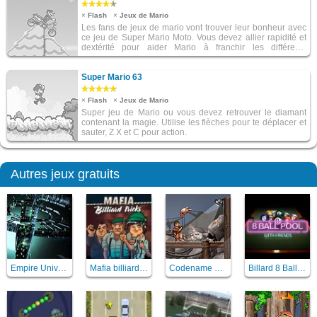
×
Flash
×
Jeux de Mario
Les fans de jeux de mario vont trouver leur bonheur avec
ce jeu de Super Mario Moto. Vous devez allier rapidité et
dextérité pour aider Mario à franchir les différents
obstacles. Se joue avec les flèches.
Super Mario 63
×
Flash
×
Jeux de Mario
Super jeu de Mario ou vous devez retrouver le diamant
contenant la magie. Utilise les flèches pour te déplacer et
sauter, Z X et C pour action.
Autres jeux gratuits
Empire Universe 2
Mafia billiard tricks - billard
Codename Gordon
Billard 8 Ball pool with friends